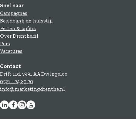
Snel naar
Campagnes
Beeldbank en huisstijl
Feiten & cijfers
Over Drenthe.nl
Pers
Vacatures
Contact
Drift 11d, 7991 AA Dwingeloo
0521 - 74 89 70
info@marketingdrenthe.nl
L
F
I
Y
i
a
n
o
n
c
s
u
k
e
t
T