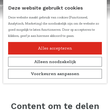
trainingen
Z
Deze website gebruikt cookies
Content om te delen
G
o
a
e
Deze website maakt gebruik van cookies (Functioneel,
Kennis & inspiratie
n
k
Analytisch, Marketing) die noodzakelijk zijn om de website zo
Feiten & cijfers
a
e
goed mogelijk te laten functioneren. Door op accepteren te
Online trainingen
a
n
klikken, geef je aan hiermee akkoord te gaan.
Doelgroepen en
r
leefstijlen
d
Alles accepteren
Duitse markt
e
Ondernemers aan het
h
Alleen noodzakelijk
woord
o
Marketing
m
Voorkeuren aanpassen
kennisblogs
e
p
Over ons
a
Team
g
Partners
e
Content om te delen