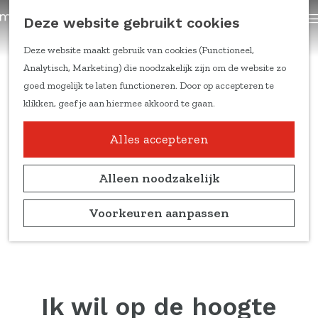
trainingen
Z
Deze website gebruikt cookies
Content om te delen
G
o
a
e
Deze website maakt gebruik van cookies (Functioneel,
Kennis & inspiratie
n
k
Analytisch, Marketing) die noodzakelijk zijn om de website zo
Feiten & cijfers
a
e
goed mogelijk te laten functioneren. Door op accepteren te
Online trainingen
a
n
klikken, geef je aan hiermee akkoord te gaan.
Doelgroepen en
r
leefstijlen
d
Alles accepteren
Duitse markt
e
Ondernemers aan het
h
Alleen noodzakelijk
woord
o
Marketing
m
Voorkeuren aanpassen
kennisblogs
e
p
Over ons
a
Team
g
Partners
e
Ik wil op de hoogte