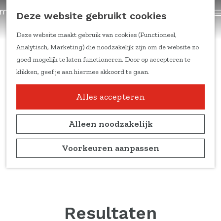
trainingen
Z
Deze website gebruikt cookies
Content om te delen
G
o
a
e
Deze website maakt gebruik van cookies (Functioneel,
Kennis & inspiratie
n
k
Analytisch, Marketing) die noodzakelijk zijn om de website zo
Feiten & cijfers
a
e
goed mogelijk te laten functioneren. Door op accepteren te
Online trainingen
a
n
klikken, geef je aan hiermee akkoord te gaan.
Doelgroepen en
r
leefstijlen
d
Alles accepteren
Duitse markt
e
Ondernemers aan het
h
Alleen noodzakelijk
woord
o
Marketing
m
Voorkeuren aanpassen
kennisblogs
e
p
Over ons
a
Team
g
Partners
e
Resultaten