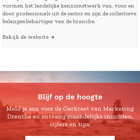
a
vormen het landelijke kennisnetwerk van, voor en
t
door professionals uit de sector en zijn de collectieve
i
belangenbehartiger van de branche.
e
N
Bekijk de website
e
d
e
r
l
a
n
Blijf op de hoogte
d
Meld je aan voor de Oerkreet van Marketing
Drenthe en ontvang maandelijks inzichten,
cijfers en tips.