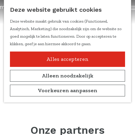
trainingen
Z
Deze website gebruikt cookies
Content om te delen
G
o
a
e
Deze website maakt gebruik van cookies (Functioneel,
Kennis & inspiratie
n
k
Analytisch, Marketing) die noodzakelijk zijn om de website zo
Feiten & cijfers
a
e
goed mogelijk te laten functioneren. Door op accepteren te
Online trainingen
a
n
klikken, geef je aan hiermee akkoord te gaan.
Doelgroepen en
r
leefstijlen
d
Alles accepteren
Duitse markt
e
Ondernemers aan het
h
Alleen noodzakelijk
woord
o
Marketing
m
Voorkeuren aanpassen
kennisblogs
e
p
Over ons
a
Team
g
Partners
e
Onze partners