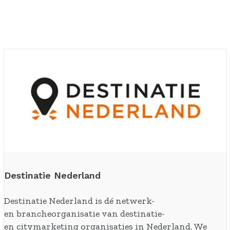
D
e
Destinatie Nederland
s
t
Destinatie Nederland is dé netwerk-
i
en brancheorganisatie van destinatie-
n
en citymarketing organisaties in Nederland. We