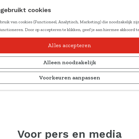
 te delen
gebruikt cookies
atie
ruik van cookies (Functioneel, Analytisch, Marketing) die noodzakelijk zij
fers
functioneren. Door op accepteren te klikken, geef je aan hiermee akkoord t
iningen
 en leefstijlen
Alles accepteren
kt
rs aan het woord
Alleen noodzakelijk
kennisblogs
Voorkeuren aanpassen
Voor pers en media