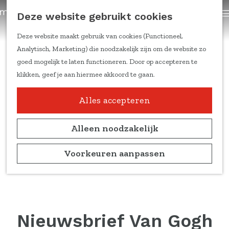
trainingen
Z
Deze website gebruikt cookies
Content om te delen
G
o
a
e
Deze website maakt gebruik van cookies (Functioneel,
Kennis & inspiratie
n
k
Analytisch, Marketing) die noodzakelijk zijn om de website zo
Feiten & cijfers
a
e
goed mogelijk te laten functioneren. Door op accepteren te
Online trainingen
a
n
klikken, geef je aan hiermee akkoord te gaan.
Doelgroepen en
r
leefstijlen
d
Alles accepteren
Duitse markt
e
Ondernemers aan het
h
Alleen noodzakelijk
woord
o
Marketing
m
Voorkeuren aanpassen
kennisblogs
e
p
Over ons
a
Team
g
Partners
e
Nieuwsbrief Van Gogh