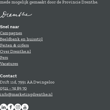
mede mogelijk gemaakt door de Provincie Drenthe.
Snel naar
Campagnes
Beeldbank en huisstijl
Feiten & cijfers
Over Drenthe.nl
Pers
Vacatures
Contact
Drift 11d, 7991 AA Dwingeloo
0521 - 74 89 70
info@marketingdrenthe.nl
L
F
I
Y