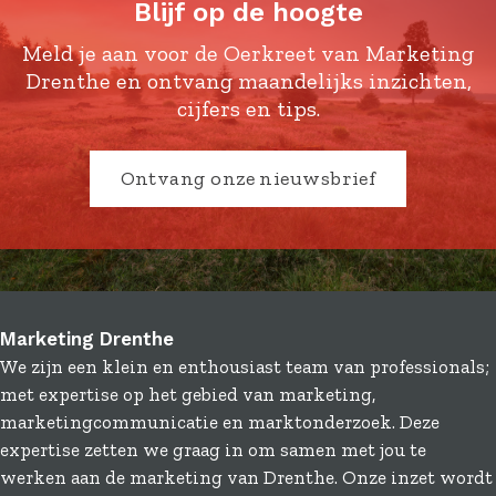
Blijf op de hoogte
e
e
e
e
p
p
p
p
Meld je aan voor de Oerkreet van Marketing
a
a
a
a
Drenthe en ontvang maandelijks inzichten,
g
g
g
g
cijfers en tips.
i
i
i
i
n
n
n
n
Ontvang onze nieuwsbrief
a
a
a
a
o
o
o
o
p
p
p
p
F
X
L
e
a
i
-
c
n
m
Marketing Drenthe
e
k
a
We zijn een klein en enthousiast team van professionals;
b
e
i
met expertise op het gebied van marketing,
o
d
l
marketingcommunicatie en marktonderzoek. Deze
o
I
expertise zetten we graag in om samen met jou te
k
n
werken aan de marketing van Drenthe. Onze inzet wordt