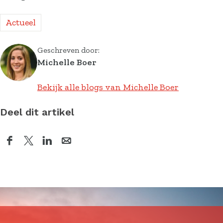
Actueel
Geschreven door:
Michelle Boer
Bekijk alle blogs van Michelle Boer
Deel dit artikel
D
D
D
D
e
e
e
e
e
e
e
e
l
l
l
l
d
d
d
d
e
e
e
e
z
z
z
z