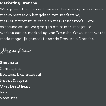
c
n
m
Marketing Drenthe
e
k
a
We zijn een klein en enthousiast team van professionals;
b
e
i
met expertise op het gebied van marketing,
o
d
l
marketingcommunicatie en marktonderzoek. Deze
o
I
expertise zetten we graag in om samen met jou te
k
n
werken aan de marketing van Drenthe. Onze inzet wordt
mede mogelijk gemaakt door de Provincie Drenthe.
Snel naar
Campagnes
Beeldbank en huisstijl
Feiten & cijfers
Over Drenthe.nl
Pers
Vacatures