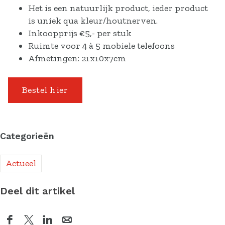
Het is een natuurlijk product, ieder product
is uniek qua kleur/houtnerven.
Inkoopprijs €5,- per stuk
Ruimte voor 4 à 5 mobiele telefoons
Afmetingen: 21x10x7cm
Bestel hier
Categorieën
Actueel
Deel dit artikel
D
D
D
D