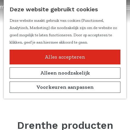
trainingen
Z
Deze website gebruikt cookies
Content om te delen
G
o
a
e
Deze website maakt gebruik van cookies (Functioneel,
Kennis & inspiratie
n
k
Analytisch, Marketing) die noodzakelijk zijn om de website zo
Feiten & cijfers
a
e
goed mogelijk te laten functioneren. Door op accepteren te
Online trainingen
a
n
klikken, geef je aan hiermee akkoord te gaan.
Doelgroepen en
r
leefstijlen
d
Alles accepteren
Duitse markt
e
Ondernemers aan het
h
Alleen noodzakelijk
woord
o
Marketing
m
Voorkeuren aanpassen
kennisblogs
e
p
Over ons
a
Team
g
Partners
e
Drenthe producten