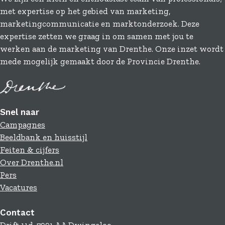
b
e
i
met expertise op het gebied van marketing,
o
d
l
marketingcommunicatie en marktonderzoek. Deze
o
I
expertise zetten we graag in om samen met jou te
k
n
werken aan de marketing van Drenthe. Onze inzet wordt
mede mogelijk gemaakt door de Provincie Drenthe.
Snel naar
Campagnes
Beeldbank en huisstijl
Feiten & cijfers
Over Drenthe.nl
Pers
Vacatures
Contact
Drift 11d, 7991 AA Dwingeloo