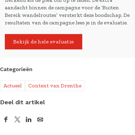
herkend als dé plek om op te laden. De extra
aandacht binnen de campagne voor de ‘Buiten
Bereik wandelroutes’ versterkt deze boodschap. De
resultaten van de campagne lees je in de evaluatie.
Bekijk de hele evaluatie
Categorieën
Actueel
Content van Drenthe
Deel dit artikel
D
D
D
D
e
e
e
e