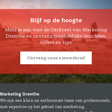
d
d
d
d
e
e
e
e
z
z
z
z
Blijf op de hoogte
e
e
e
e
p
p
p
p
Meld je aan voor de Oerkreet van Marketing
a
a
a
a
Drenthe en ontvang maandelijks inzichten,
g
g
g
g
cijfers en tips.
i
i
i
i
n
n
n
n
Ontvang onze nieuwsbrief
a
a
a
a
o
o
o
o
p
p
p
p
F
X
L
e
a
i
-
c
n
m
Marketing Drenthe
e
k
a
We zijn een klein en enthousiast team van professionals;
b
e
i
met expertise op het gebied van marketing,
o
d
l