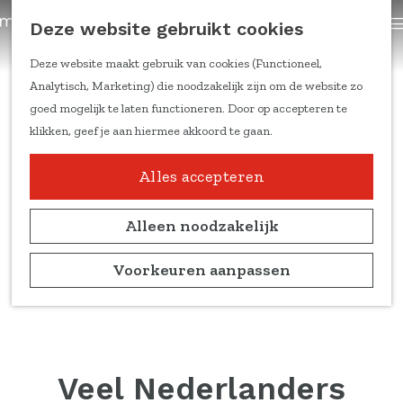
trainingen
Z
Deze website gebruikt cookies
Content om te delen
G
o
a
e
Deze website maakt gebruik van cookies (Functioneel,
Kennis & inspiratie
n
k
Analytisch, Marketing) die noodzakelijk zijn om de website zo
Feiten & cijfers
a
e
goed mogelijk te laten functioneren. Door op accepteren te
Online trainingen
a
n
klikken, geef je aan hiermee akkoord te gaan.
Doelgroepen en
r
leefstijlen
d
Alles accepteren
Duitse markt
e
Ondernemers aan het
h
Alleen noodzakelijk
woord
o
Marketing
m
Voorkeuren aanpassen
kennisblogs
e
p
Over ons
a
Team
g
Partners
e
Veel Nederlanders