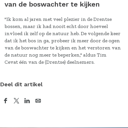
van de boswachter te kijken
"Ik kom al jaren met veel plezier in de Drentse
bossen, maar ik had nooit echt door hoeveel
invloed ik zelf op de natuur heb. De volgende keer
dat ik het bos in ga, probeer ik meer door de ogen
van de boswachter te kijken en het verstoren van
de natuur nog meer te beperken," aldus Tim
Cevat één van de (Drentse) deelnemers.
Deel dit artikel
D
D
D
D
e
e
e
e
e
e
e
e
l
l
l
l