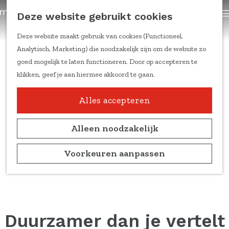
trainingen
Z
Deze website gebruikt cookies
Content om te delen
G
o
a
e
Deze website maakt gebruik van cookies (Functioneel,
Kennis & inspiratie
n
k
Analytisch, Marketing) die noodzakelijk zijn om de website zo
Feiten & cijfers
a
e
goed mogelijk te laten functioneren. Door op accepteren te
Online trainingen
a
n
klikken, geef je aan hiermee akkoord te gaan.
Doelgroepen en
r
leefstijlen
d
Alles accepteren
Duitse markt
e
Ondernemers aan het
h
Alleen noodzakelijk
woord
o
Marketing
m
Voorkeuren aanpassen
kennisblogs
e
p
Over ons
a
Team
g
Partners
e
Duurzamer dan je vertelt