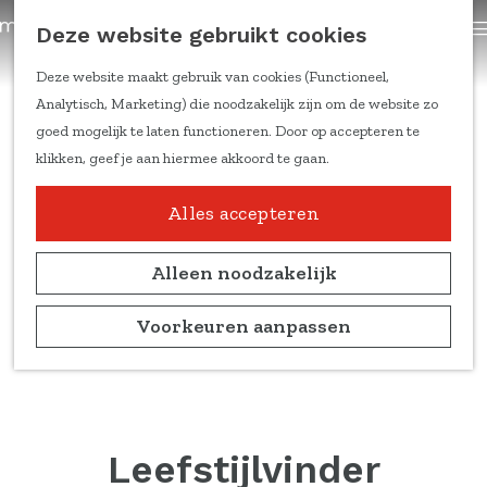
trainingen
Z
Deze website gebruikt cookies
Content om te delen
G
o
a
e
Deze website maakt gebruik van cookies (Functioneel,
Kennis & inspiratie
n
k
Analytisch, Marketing) die noodzakelijk zijn om de website zo
Feiten & cijfers
a
e
goed mogelijk te laten functioneren. Door op accepteren te
Online trainingen
a
n
klikken, geef je aan hiermee akkoord te gaan.
Doelgroepen en
r
leefstijlen
d
Alles accepteren
Duitse markt
e
Ondernemers aan het
h
Alleen noodzakelijk
woord
o
Marketing
m
Voorkeuren aanpassen
kennisblogs
e
p
Over ons
a
Team
g
Partners
e
Leefstijlvinder