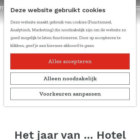
trainingen
Z
Deze website gebruikt cookies
Content om te delen
G
o
a
e
Deze website maakt gebruik van cookies (Functioneel,
Kennis & inspiratie
n
k
Analytisch, Marketing) die noodzakelijk zijn om de website zo
Feiten & cijfers
a
e
goed mogelijk te laten functioneren. Door op accepteren te
Online trainingen
a
n
klikken, geef je aan hiermee akkoord te gaan.
Doelgroepen en
r
leefstijlen
d
Alles accepteren
Duitse markt
e
Ondernemers aan het
h
Alleen noodzakelijk
woord
o
Marketing
m
Voorkeuren aanpassen
kennisblogs
e
p
Over ons
a
Team
g
Partners
e
Het jaar van ... Hotel