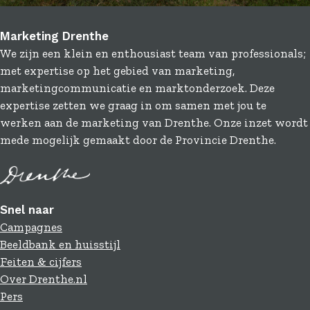
a
i
-
c
n
m
Marketing Drenthe
e
k
a
We zijn een klein en enthousiast team van professionals;
b
e
i
met expertise op het gebied van marketing,
o
d
l
marketingcommunicatie en marktonderzoek. Deze
o
I
expertise zetten we graag in om samen met jou te
k
n
werken aan de marketing van Drenthe. Onze inzet wordt
mede mogelijk gemaakt door de Provincie Drenthe.
Snel naar
Campagnes
Beeldbank en huisstijl
Feiten & cijfers
Over Drenthe.nl
Pers