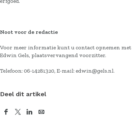
erfgoed.
Noot voor de redactie
Voor meer informatie kunt u contact opnemen met
Edwin Gels, plaatsvervangend voorzitter.
Telefoon: 06-14281320, E-mail: edwin@gels.nl.
Deel dit artikel
D
D
D
D
e
e
e
e
e
e
e
e
l
l
l
l