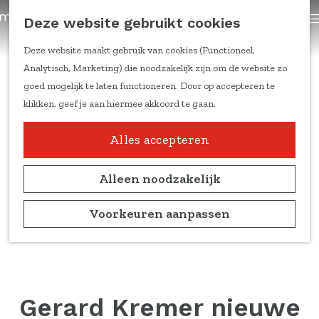
trainingen
Z
Deze website gebruikt cookies
Content om te delen
G
o
a
e
Deze website maakt gebruik van cookies (Functioneel,
Kennis & inspiratie
n
k
Analytisch, Marketing) die noodzakelijk zijn om de website zo
Feiten & cijfers
a
e
goed mogelijk te laten functioneren. Door op accepteren te
Online trainingen
a
n
klikken, geef je aan hiermee akkoord te gaan.
Doelgroepen en
r
leefstijlen
d
Alles accepteren
Duitse markt
e
Ondernemers aan het
h
Alleen noodzakelijk
woord
o
Marketing
m
Voorkeuren aanpassen
kennisblogs
e
p
Over ons
a
Team
g
Partners
e
Gerard Kremer nieuwe