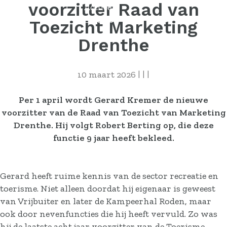
voorzitter Raad van
Actueel
Contact
Toezicht Marketing
Drenthe
10 maart 2026
|
|
|
Per 1 april wordt Gerard Kremer de nieuwe
voorzitter van de Raad van Toezicht van Marketing
Drenthe. Hij volgt Robert Berting op, die deze
functie 9 jaar heeft bekleed.
Gerard heeft ruime kennis van de sector recreatie en
toerisme. Niet alleen doordat hij eigenaar is geweest
van Vrijbuiter en later de Kampeerhal Roden, maar
ook door nevenfuncties die hij heeft vervuld. Zo was
hij de laatste acht jaar voorzitter van de Toerisme