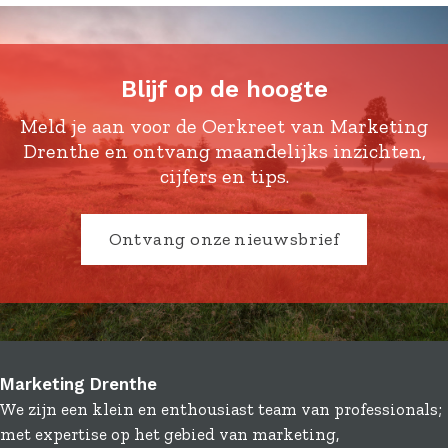
d
d
d
d
e
e
e
e
z
z
z
z
Blijf op de hoogte
e
e
e
e
p
p
p
p
Meld je aan voor de Oerkreet van Marketing
a
a
a
a
Drenthe en ontvang maandelijks inzichten,
g
g
g
g
cijfers en tips.
i
i
i
i
n
n
n
n
Ontvang onze nieuwsbrief
a
a
a
a
o
o
o
o
p
p
p
p
F
X
L
e
a
i
-
c
n
m
Marketing Drenthe
e
k
a
We zijn een klein en enthousiast team van professionals;
b
e
i
met expertise op het gebied van marketing,
o
d
l